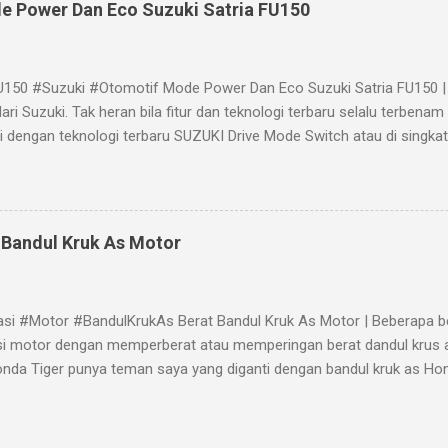
e Power Dan Eco Suzuki Satria FU150
U150 #Suzuki #Otomotif Mode Power Dan Eco Suzuki Satria FU150 | 
ari Suzuki. Tak heran bila fitur dan teknologi terbaru selalu terbena
pi dengan teknologi terbaru SUZUKI Drive Mode Switch atau di singk
kanan speedometer New Satria FU150. Apa fungsi SUZUKI Drive Mod
ri perangkat S-DMS Suzuki adalah sebagai lampu indikator putaran me
ulu. Sedangkan penyetelan hanya dengan menekan tombol mode lebih d
tu mode eco, power dan netral. Dengan menekan tombol mode ak
 Bandul Kruk As Motor
mode power. Apabila tombol ditekan sekali lagi, maka akan meruba
Mode Economic (ECO) Suzuki Satria FU150 Lampu indikator akan berk
500-5500 rpm dan akan menyala terus pada saat putaran mesin di at
asi #Motor #BandulKrukAs Berat Bandul Kruk As Motor | Beberapa b
 bagi pengend...
si motor dengan memperberat atau memperingan berat dandul krus 
nda Tiger punya teman saya yang diganti dengan bandul kruk as Ho
erasa pada performa mesin. Bandul krus as sendiri mempunyai fungsi
nambah torsi. Modifikasi bandul kruk as, biasanya dilakukan denga
an bobot bandul, maupun stroke up. Efek modifikasi berat bandul kr