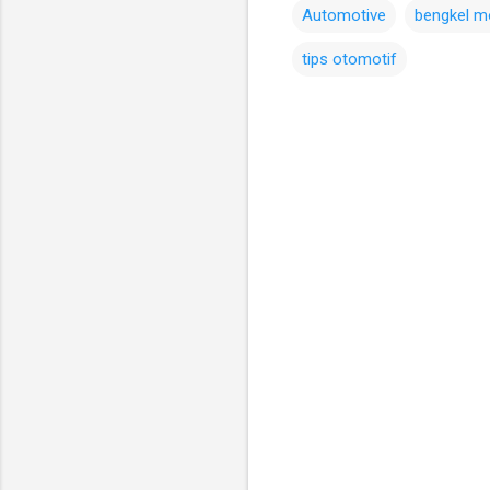
Automotive
bengkel m
tips otomotif
C
o
m
m
e
n
t
s