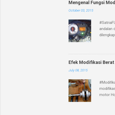
Mengenal Fungsi Mod
October 03, 2015
#SatriaF
andalan d
dilengka
sebelah 
Fungsi da
lebih dah
mode yai
Efek Modifikasi Berat
menjadi 
July 08, 2015
netral. 
antara 4
#Modifik
pengingat
modifika
motor Ho
begitu t
untuk me
pengurang