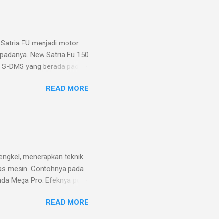
Satria FU menjadi motor
m padanya. New Satria Fu 150
at S-DMS yang berada pada
e Switch atau S-DMS
READ MORE
sin yang telah di setel
ari 2 detik. Ada 3 pilihan
an merubah mode eco
h mode power menjadi mode
edip pada saat putran mesin
as 5500 rpm. Sebagai
engkel, menerapkan teknik
as mesin. Contohnya pada
nda Mega Pro. Efeknya pun
 sebagai menjaga torsi atau
READ MORE
n penambahan bobot atau
uk as motor ini kayaknya