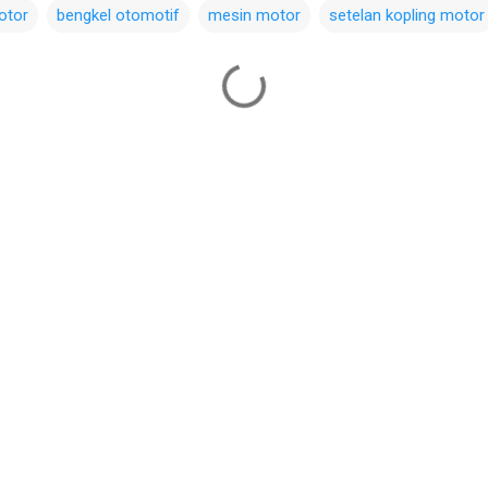
otor
bengkel otomotif
mesin motor
setelan kopling motor