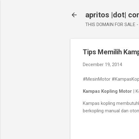
apritos |dot| c
THIS DOMAIN FOR SALE - 
Tips Memilih Kamp
December 19, 2014
#MesinMotor #KampasKopl
Kampas Kopling Motor
| K
Kampas kopling membutuhka
berkopling manual dan otom