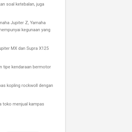
an soal ketebalan, juga
amaha Jupiter Z, Yamaha
 mempunyai kegunaan yang
Jupiter MX dan Supra X125
n tipe kendaraan bermotor
pas kopling rockwoll dengan
ua toko menjual kampas