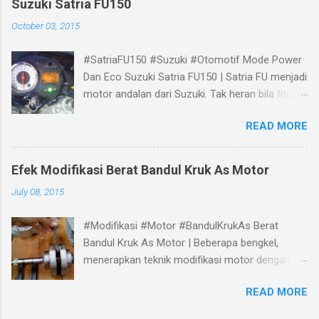
Suzuki Satria FU150
October 03, 2015
#SatriaFU150 #Suzuki #Otomotif Mode Power
Dan Eco Suzuki Satria FU150 | Satria FU menjadi
motor andalan dari Suzuki. Tak heran bila fitur
dan teknologi terbaru selalu terbenam padanya.
READ MORE
New Satria Fu 150 dilengkapi dengan teknologi
terbaru SUZUKI Drive Mode Switch atau di
singkat S-DMS yang berada pada sebelah kanan
Efek Modifikasi Berat Bandul Kruk As Motor
speedometer New Satria FU150. Apa fungsi
July 08, 2015
SUZUKI Drive Mode Switch atau S-DMS Fungsi
dari perangkat S-DMS Suzuki adalah sebagai
#Modifikasi #Motor #BandulKrukAs Berat
lampu indikator putaran mesin yang telah di
Bandul Kruk As Motor | Beberapa bengkel,
setel lebih dahulu. Sedangkan penyetelan hanya
menerapkan teknik modifikasi motor dengan
dengan menekan tombol mode lebih dari 2
memperberat atau memperingan berat dandul
detik. Ada 3 pilihan mode yaitu mode eco,
READ MORE
krus as mesin. Contohnya pada motor Honda
power dan netral. Dengan menekan tombol
Tiger punya teman saya yang diganti dengan
mode akan merubah mode eco menjadi mode