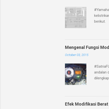
#Yamaha 
kelistri
berikut.
Mengenal Fungsi Mod
October 03, 2015
#SatriaF
andalan d
dilengka
sebelah 
Fungsi da
lebih dah
mode yai
Efek Modifikasi Berat
menjadi 