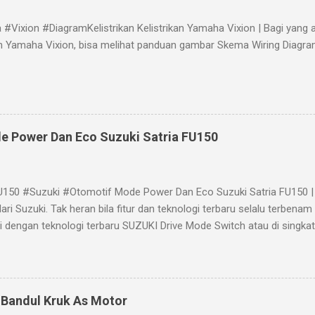
#Vixion #DiagramKelistrikan Kelistrikan Yamaha Vixion | Bagi yan
kan Yamaha Vixion, bisa melihat panduan gambar Skema Wiring Diagra
e Power Dan Eco Suzuki Satria FU150
U150 #Suzuki #Otomotif Mode Power Dan Eco Suzuki Satria FU150 | 
ari Suzuki. Tak heran bila fitur dan teknologi terbaru selalu terbena
pi dengan teknologi terbaru SUZUKI Drive Mode Switch atau di singk
kanan speedometer New Satria FU150. Apa fungsi SUZUKI Drive Mod
ri perangkat S-DMS Suzuki adalah sebagai lampu indikator putaran me
ulu. Sedangkan penyetelan hanya dengan menekan tombol mode lebih d
tu mode eco, power dan netral. Dengan menekan tombol mode ak
 Bandul Kruk As Motor
mode power. Apabila tombol ditekan sekali lagi, maka akan meruba