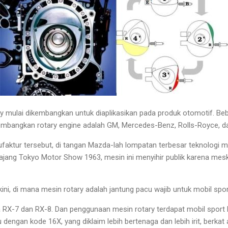
ry mulai dikembangkan untuk diaplikasikan pada produk otomotif. B
mbangkan rotary engine adalah GM, Mercedes-Benz, Rolls-Royce, d
aktur tersebut, di tangan Mazda-lah lompatan terbesar teknologi mes
ang Tokyo Motor Show 1963, mesin ini menyihir publik karena meski
a kini, di mana mesin rotary adalah jantung pacu wajib untuk mobil sp
a RX-7 dan RX-8. Dan penggunaan mesin rotary terdapat mobil sport 
dengan kode 16X, yang diklaim lebih bertenaga dan lebih irit, berka