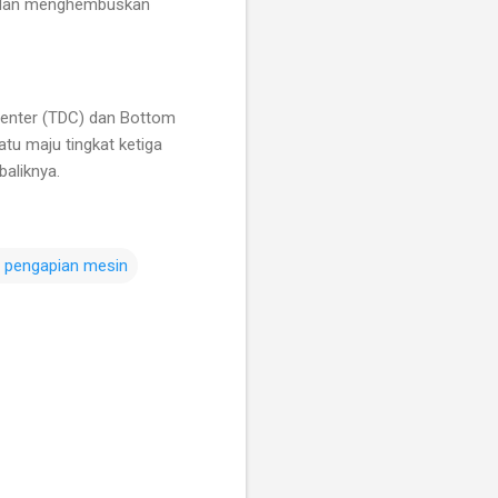
0% dan menghembuskan
Center (TDC) dan Bottom
tu maju tingkat ketiga
aliknya.
 pengapian mesin