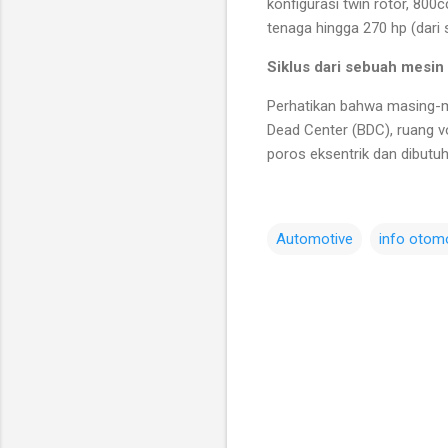
konfigurasi twin rotor, 80
tenaga hingga 270 hp (dari
Siklus dari sebuah mesin 
Perhatikan bahwa masing-m
Dead Center (BDC), ruang v
poros eksentrik dan dibutu
Automotive
info otomo
C
o
m
m
e
n