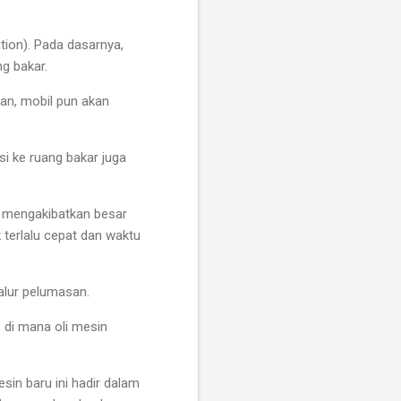
ition). Pada dasarnya,
ng bakar.
stan, mobil pun akan
usi ke ruang bakar juga
ni mengakibatkan besar
 terlalu cepat dan waktu
alur pelumasan.
 di mana oli mesin
esin baru ini hadir dalam