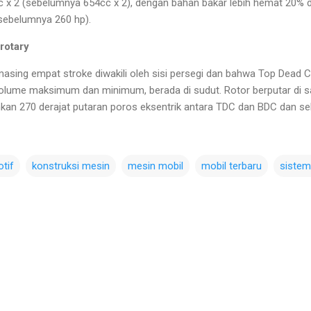
0cc x 2 (sebelumnya 654cc x 2), dengan bahan bakar lebih hemat 2
 sebelumnya 260 hp).
rotary
asing empat stroke diwakili oleh sisi persegi dan bahwa Top Dead 
olume maksimum dan minimum, berada di sudut. Rotor berputar di sa
hkan 270 derajat putaran poros eksentrik antara TDC dan BDC dan seb
tif
konstruksi mesin
mesin mobil
mobil terbaru
sistem