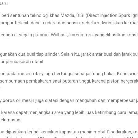
baru.
 beri sentuhan teknologi khas Mazda, DISI (Direct Injection Spark Ign
campur terlebih dahulu udara dan bensin, sebelum disuntikkan ke rua
terjaga di segala putaran. Walhasil, karena torsi yang dihasilkan kon
unakan dua busi tiap silinder. Selain itu, jarak antar busi dan jarak b
gar pembakaran stabil.
ton pada mesin rotary juga berfungsi sebagai ruang bakar. Kondisi i
ksempurnaan pembakaran saat putaran tinggi, karena piston bergerak
.
y boros oli mesin juga diatasi dengan mengubah dan memperbesar j
n karena dapat menjangkau area yang lebih luas ketimbang cara lama,
 pelumasan.
sa dipastikan terjadi kenaikan kapasitas mesin mobil. Diperkirakan, m