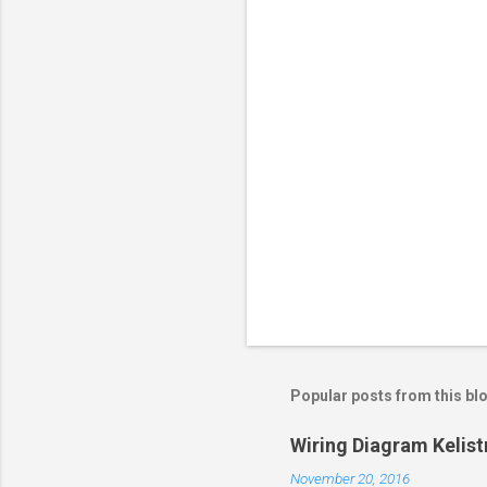
t
s
Popular posts from this bl
Wiring Diagram Kelis
November 20, 2016