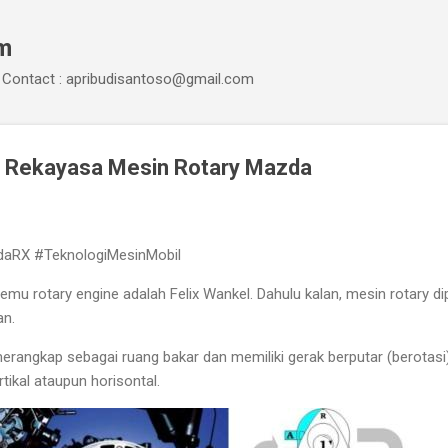
Skip to main content
om
Contact : apribudisantoso@gmail.com
u Rekayasa Mesin Rotary Mazda
aRX #TeknologiMesinMobil
emu rotary engine adalah Felix Wankel. Dahulu kalan, mesin rotary d
an.
erangkap sebagai ruang bakar dan memiliki gerak berputar (berotasi
ikal ataupun horisontal.