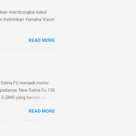
g akan membongkar kabel
m Kelistrikan Yamaha Vixion
READ MORE
Satria FU menjadi motor
m padanya. New Satria Fu 150
at S-DMS yang berada pada
e Switch atau S-DMS
READ MORE
sin yang telah di setel
ari 2 detik. Ada 3 pilihan
an merubah mode eco
h mode power menjadi mode