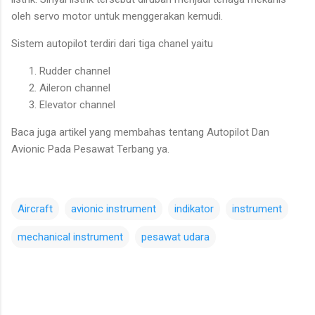
oleh servo motor untuk menggerakan kemudi.
Sistem autopilot terdiri dari tiga chanel yaitu
Rudder channel
Aileron channel
Elevator channel
Baca juga artikel yang membahas tentang Autopilot Dan
Avionic Pada Pesawat Terbang ya.
Aircraft
avionic instrument
indikator
instrument
mechanical instrument
pesawat udara
C
o
m