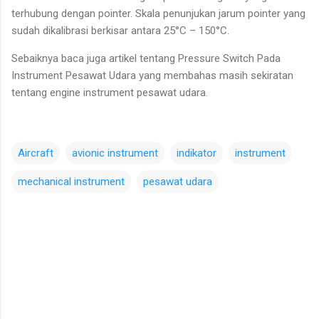
terhubung dengan pointer. Skala penunjukan jarum pointer yang
sudah dikalibrasi berkisar antara 25°C – 150°C.
Sebaiknya baca juga artikel tentang Pressure Switch Pada
Instrument Pesawat Udara yang membahas masih sekiratan
tentang engine instrument pesawat udara.
Aircraft
avionic instrument
indikator
instrument
mechanical instrument
pesawat udara
C
o
m
m
e
n