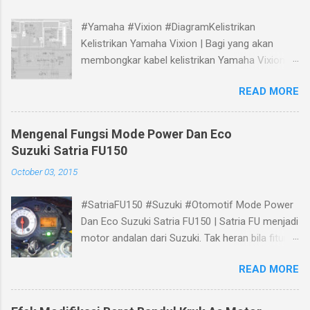
#Yamaha #Vixion #DiagramKelistrikan
Kelistrikan Yamaha Vixion | Bagi yang akan
membongkar kabel kelistrikan Yamaha Vixion,
bisa melihat panduan gambar Skema Wiring
READ MORE
Diagram Kelistrikan Yamaha Vixion berikut.
Mengenal Fungsi Mode Power Dan Eco
Suzuki Satria FU150
October 03, 2015
#SatriaFU150 #Suzuki #Otomotif Mode Power
Dan Eco Suzuki Satria FU150 | Satria FU menjadi
motor andalan dari Suzuki. Tak heran bila fitur
dan teknologi terbaru selalu terbenam padanya.
READ MORE
New Satria Fu 150 dilengkapi dengan teknologi
terbaru SUZUKI Drive Mode Switch atau di
singkat S-DMS yang berada pada sebelah kanan