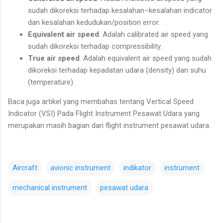
sudah dikoreksi terhadap kesalahan–kesalahan indicator
dan kesalahan kedudukan/position error.
Equivalent air speed
. Adalah calibrated air speed yang
sudah dikoreksi terhadap compressibility.
True air speed
. Adalah equivalent air speed yang sudah
dikoreksi terhadap kepadatan udara (density) dan suhu
(temperature).
Baca juga artikel yang membahas tentang Vertical Speed
Indicator (VSI) Pada Flight Instrument Pesawat Udara yang
merupakan masih bagian dari flight instrument pesawat udara.
Aircraft
avionic instrument
indikator
instrument
mechanical instrument
pesawat udara
C