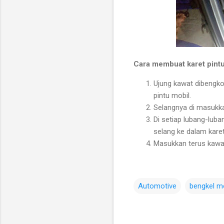
Cara membuat karet pintu
Ujung kawat dibengko
pintu mobil.
Selangnya di masukkan
Di setiap lubang-luba
selang ke dalam karet
Masukkan terus kawatn
Automotive
bengkel mo
C