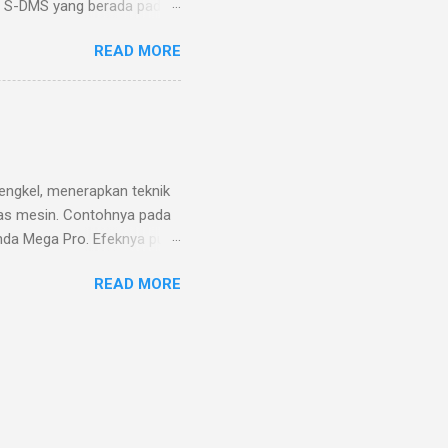
at S-DMS yang berada pada
e Switch atau S-DMS
READ MORE
sin yang telah di setel
ari 2 detik. Ada 3 pilihan
an merubah mode eco
h mode power menjadi mode
edip pada saat putran mesin
as 5500 rpm. Sebagai
engkel, menerapkan teknik
as mesin. Contohnya pada
nda Mega Pro. Efeknya pun
 sebagai menjaga torsi atau
READ MORE
n penambahan bobot atau
uk as motor ini kayaknya
 belum begitu paham.
erapa alasan untuk
gan berat bandul kruk as
dalam mesin motor. Maka