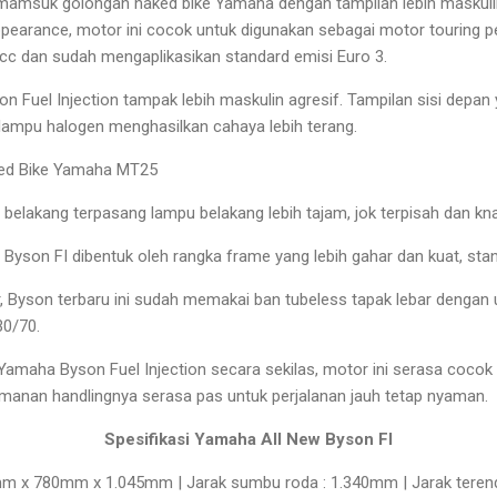
rmamsuk golongan naked bike Yamaha dengan tampilan lebih maskuli
ppearance, motor ini cocok untuk digunakan sebagai motor touring pe
0cc dan sudah mengaplikasikan standard emisi Euro 3.
 Fuel Injection tampak lebih maskulin agresif. Tampilan sisi dep
 lampu halogen menghasilkan cahaya lebih terang.
aked Bike Yamaha MT25
 belakang terpasang lampu belakang lebih tajam, jok terpisah dan kn
yson FI dibentuk oleh rangka frame yang lebih gahar dan kuat, stang
 Byson terbaru ini sudah memakai ban tubeless tapak lebar dengan
30/70.
 Yamaha Byson Fuel Injection secara sekilas, motor ini serasa cocok
amanan handlingnya serasa pas untuk perjalanan jauh tetap nyaman.
Spesifikasi Yamaha All New Byson FI
90mm x 780mm x 1.045mm | Jarak sumbu roda : 1.340mm | Jarak teren