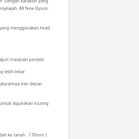
n. Dengan karakter yang
njelajah. All New Byson
an yang menggunakan head
alpot maskulin pendek.
 lebih lebar.
 ukurannya ban depan
 untuk digunakan touring
dah ke tanah : 170mm |