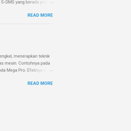
at S-DMS yang berada pada
e Switch atau S-DMS
READ MORE
sin yang telah di setel
ari 2 detik. Ada 3 pilihan
an merubah mode eco
h mode power menjadi mode
edip pada saat putran mesin
as 5500 rpm. Sebagai
engkel, menerapkan teknik
as mesin. Contohnya pada
nda Mega Pro. Efeknya pun
 sebagai menjaga torsi atau
READ MORE
n penambahan bobot atau
uk as motor ini kayaknya
 belum begitu paham.
erapa alasan untuk
gan berat bandul kruk as
dalam mesin motor. Maka