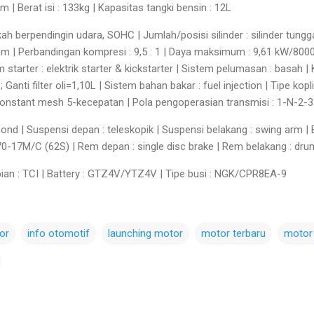
 | Berat isi : 133kg | Kapasitas tangki bensin : 12L
kah berpendingin udara, SOHC | Jumlah/posisi silinder : silinder tungg
 | Perbandingan kompresi : 9,5 : 1 | Daya maksimum : 9,61 kW/800
tarter : elektrik starter & kickstarter | Sistem pelumasan : basah | 
 Ganti filter oli=1,10L | Sistem bahan bakar : fuel injection | Tipe kop
: constant mesh 5-kecepatan | Pola pengoperasian transmisi : 1-N-2-
mond | Suspensi depan : teleskopik | Suspensi belakang : swing arm 
70-17M/C (62S) | Rem depan : single disc brake | Rem belakang : dru
ian : TCI | Battery : GTZ4V/YTZ4V | Tipe busi : NGK/CPR8EA-9
or
info otomotif
launching motor
motor terbaru
motor 