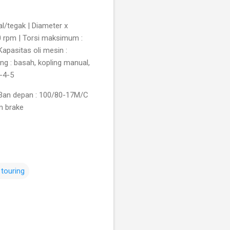
al/tegak | Diameter x
0 rpm | Torsi maksimum :
Kapasitas oli mesin :
ling : basah, kopling manual,
3-4-5
| Ban depan : 100/80-17M/C
m brake
touring