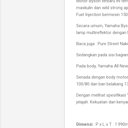
Motor Byson terbaru ini te
maskulin dan wild strong a
Fuel Injection bermesin 15
Secara umum, Yamaha Byson
lamp multireflektor dengan
Baca juga : Pure Street N
Sedangkan pada sisi bagian
Pada body, Yamaha All New B
Senada dengan body motor,
100/80 dan ban belakang 1
Dengan melihat spesifikasi
jelajah. Kekuatan dan keny
Dimensi
: P x L x T : 1.9