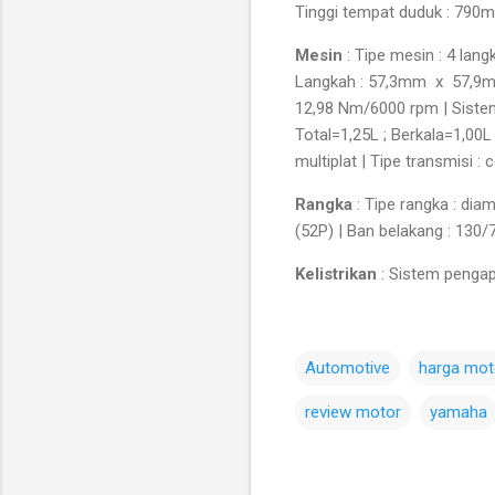
Tinggi tempat duduk : 790mm
Mesin
: Tipe mesin : 4 lang
Langkah : 57,3mm x 57,9mm
12,98 Nm/6000 rpm | Sistem s
Total=1,25L ; Berkala=1,00L ;
multiplat | Tipe transmisi 
Rangka
: Tipe rangka : dia
(52P) | Ban belakang : 130/
Kelistrikan
: Sistem pengap
Automotive
harga mot
review motor
yamaha
C