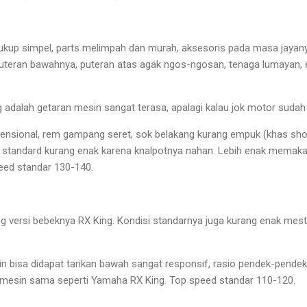
ukup simpel, parts melimpah dan murah, aksesoris pada masa jayan
uteran bawahnya, puteran atas agak ngos-ngosan, tenaga lumayan, e
dalah getaran mesin sangat terasa, apalagi kalau jok motor sudah
vensional, rem gampang seret, sok belakang kurang empuk (khas sho
i standard kurang enak karena knalpotnya nahan. Lebih enak memakai
eed standar 130-140.
ang versi bebeknya RX King. Kondisi standarnya juga kurang enak mes
n bisa didapat tarikan bawah sangat responsif, rasio pendek-pendek
 mesin sama seperti Yamaha RX King. Top speed standar 110-120.