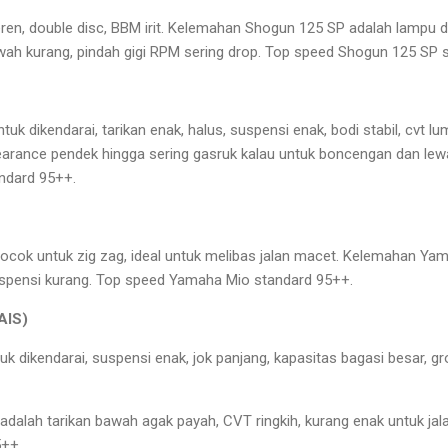
en, double disc, BBM irit. Kelemahan Shogun 125 SP adalah lampu 
ah kurang, pindah gigi RPM sering drop. Top speed Shogun 125 SP 
uk dikendarai, tarikan enak, halus, suspensi enak, bodi stabil, cvt
arance pendek hingga sering gasruk kalau untuk boncengan dan lewatin
ndard 95++.
ocok untuk zig zag, ideal untuk melibas jalan macet. Kelemahan Ya
uspensi kurang. Top speed Yamaha Mio standard 95++.
AIS)
dikendarai, suspensi enak, jok panjang, kapasitas bagasi besar, gro
lah tarikan bawah agak payah, CVT ringkih, kurang enak untuk jala
++.