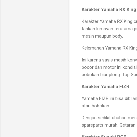
Karakter Yamaha RX King
Karakter Yamaha RX King c
tarikan lumayan terutama p
mesin maupun body.
Kelemahan Yamana RX King a
Ini karena sasis masih kon
bocor dan motor ini kondis
bobokan biar plong. Top Sp
Karakter Yamaha FIZR
Yamaha FIZR ini bisa dibil
atau bobokan.
Dengan sedikit ubahan mesi
spareparts murah. Getaran
Karakter Suzuki RGR