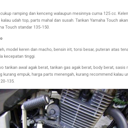
cukup ramping dan kenceng walaupun mesinnya cuma 125 cc. Kel
kalau udah top, parts mahal dan susah. Tarikan Yamaha Touch akan
ha Touch standar 135-150.
vo
h, model keren dan macho, bensin irit, torsi besar, puteran atas te
da kecepatan tinggi.
tarikan awal agak berat, tarikan gas agak berat, body berat, sasis r
ang kurang empuk, harga parts menengah, kurang recommend kalau un
120-135.