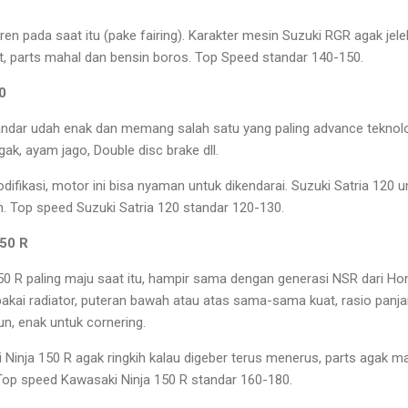
n pada saat itu (pake fairing). Karakter mesin Suzuki RGR agak jele
t, parts mahal dan bensin boros. Top Speed standar 140-150.
0
andar udah enak dan memang salah satu yang paling advance teknolo
k, ayam jago, Double disc brake dll.
ifikasi, motor ini bisa nyaman untuk dikendarai. Suzuki Satria 120 
 Top speed Suzuki Satria 120 standar 120-130.
150 R
50 R paling maju saat itu, hampir sama dengan generasi NSR dari Hon
akai radiator, puteran bawah atau atas sama-sama kuat, rasio panja
un, enak untuk cornering.
inja 150 R agak ringkih kalau digeber terus menerus, parts agak m
Top speed Kawasaki Ninja 150 R standar 160-180.