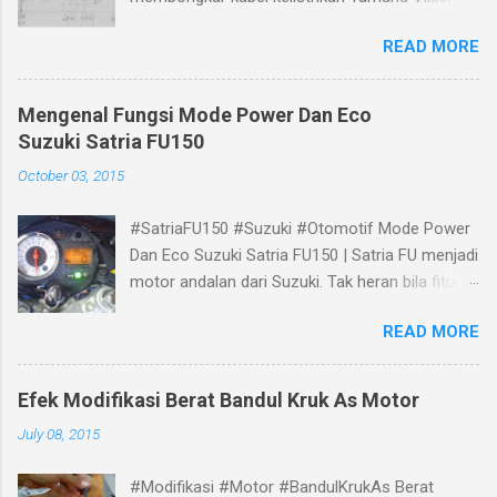
bisa melihat panduan gambar Skema Wiring
READ MORE
Diagram Kelistrikan Yamaha Vixion berikut.
Mengenal Fungsi Mode Power Dan Eco
Suzuki Satria FU150
October 03, 2015
#SatriaFU150 #Suzuki #Otomotif Mode Power
Dan Eco Suzuki Satria FU150 | Satria FU menjadi
motor andalan dari Suzuki. Tak heran bila fitur
dan teknologi terbaru selalu terbenam padanya.
READ MORE
New Satria Fu 150 dilengkapi dengan teknologi
terbaru SUZUKI Drive Mode Switch atau di
singkat S-DMS yang berada pada sebelah kanan
Efek Modifikasi Berat Bandul Kruk As Motor
speedometer New Satria FU150. Apa fungsi
July 08, 2015
SUZUKI Drive Mode Switch atau S-DMS Fungsi
dari perangkat S-DMS Suzuki adalah sebagai
#Modifikasi #Motor #BandulKrukAs Berat
lampu indikator putaran mesin yang telah di