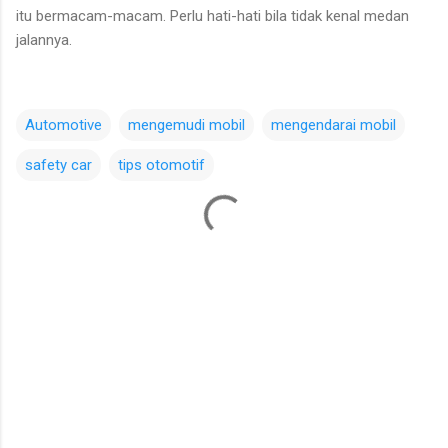
itu bermacam-macam. Perlu hati-hati bila tidak kenal medan
jalannya.
Automotive
mengemudi mobil
mengendarai mobil
safety car
tips otomotif
C
o
m
m
e
n
t
s