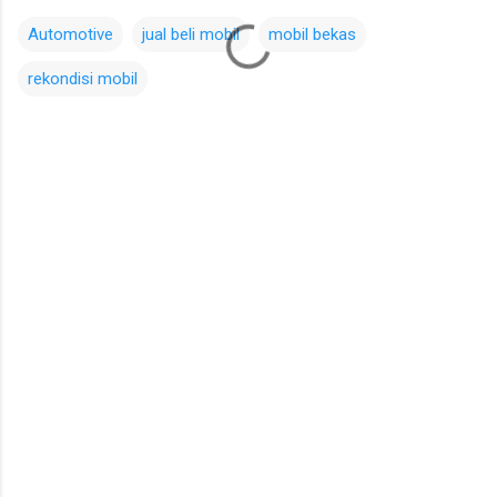
Automotive
jual beli mobil
mobil bekas
rekondisi mobil
C
o
m
m
e
n
t
s