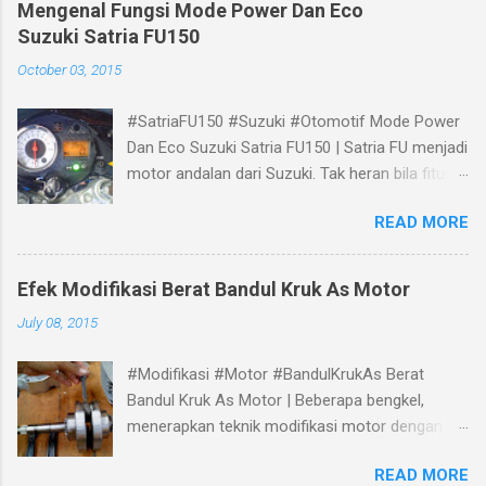
Mengenal Fungsi Mode Power Dan Eco
Suzuki Satria FU150
October 03, 2015
#SatriaFU150 #Suzuki #Otomotif Mode Power
Dan Eco Suzuki Satria FU150 | Satria FU menjadi
motor andalan dari Suzuki. Tak heran bila fitur
dan teknologi terbaru selalu terbenam padanya.
READ MORE
New Satria Fu 150 dilengkapi dengan teknologi
terbaru SUZUKI Drive Mode Switch atau di
singkat S-DMS yang berada pada sebelah kanan
Efek Modifikasi Berat Bandul Kruk As Motor
speedometer New Satria FU150. Apa fungsi
July 08, 2015
SUZUKI Drive Mode Switch atau S-DMS Fungsi
dari perangkat S-DMS Suzuki adalah sebagai
#Modifikasi #Motor #BandulKrukAs Berat
lampu indikator putaran mesin yang telah di
Bandul Kruk As Motor | Beberapa bengkel,
setel lebih dahulu. Sedangkan penyetelan hanya
menerapkan teknik modifikasi motor dengan
dengan menekan tombol mode lebih dari 2
memperberat atau memperingan berat dandul
detik. Ada 3 pilihan mode yaitu mode eco,
READ MORE
krus as mesin. Contohnya pada motor Honda