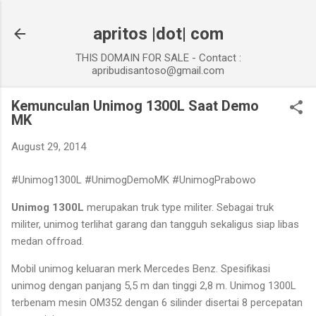
Skip to main content
apritos |dot| com
THIS DOMAIN FOR SALE - Contact :
apribudisantoso@gmail.com
Kemunculan Unimog 1300L Saat Demo
MK
August 29, 2014
#Unimog1300L #UnimogDemoMK #UnimogPrabowo
Unimog 1300L
merupakan truk type militer. Sebagai truk
militer, unimog terlihat garang dan tangguh sekaligus siap libas
medan offroad.
Mobil unimog keluaran merk Mercedes Benz. Spesifikasi
unimog dengan panjang 5,5 m dan tinggi 2,8 m. Unimog 1300L
terbenam mesin OM352 dengan 6 silinder disertai 8 percepatan