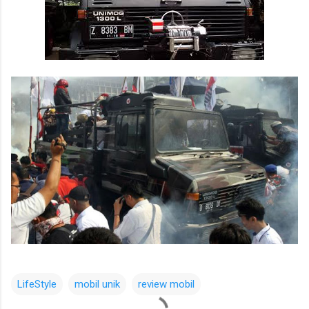
LifeStyle
mobil unik
review mobil