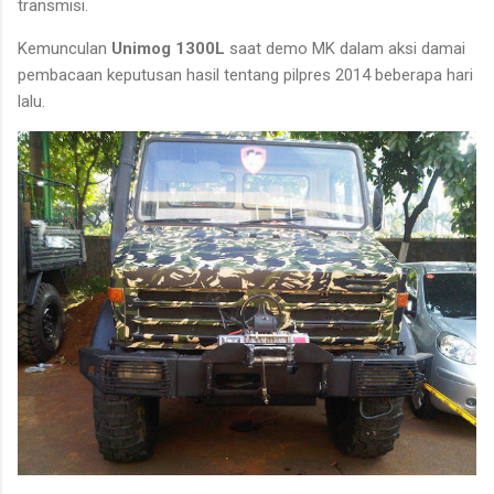
transmisi.
Kemunculan
Unimog 1300L
saat demo MK dalam aksi damai
pembacaan keputusan hasil tentang pilpres 2014 beberapa hari
lalu.